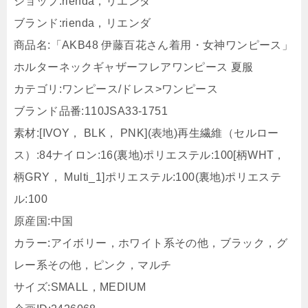
ショップ:rienda，リエンダ
ブランド:rienda，リエンダ
商品名:「AKB48 伊藤百花さん着用・女神ワンピース」
ホルターネックギャザーフレアワンピース 夏服
カテゴリ:ワンピース/ドレス>ワンピース
ブランド品番:110JSA33-1751
素材:[IVOY， BLK， PNK](表地)再生繊維（セルロー
ス）:84ナイロン:16(裏地)ポリエステル:100[柄WHT，
柄GRY， Multi_1]ポリエステル:100(裏地)ポリエステ
ル:100
原産国:中国
カラー:アイボリー，ホワイト系その他，ブラック，グ
レー系その他，ピンク，マルチ
サイズ:SMALL，MEDIUM