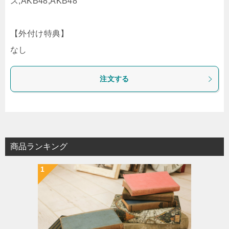
ス,AKB48,AKB48
【外付け特典】
なし
注文する
商品ランキング